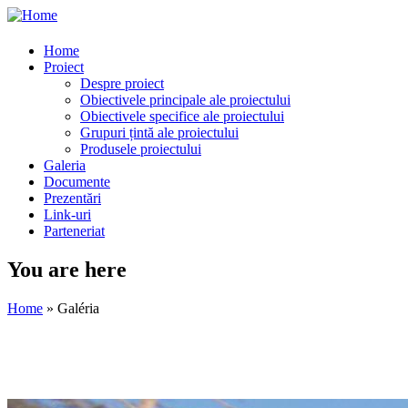
Home
Proiect
Despre proiect
Obiectivele principale ale proiectului
Obiectivele specifice ale proiectului
Grupuri țintă ale proiectului
Produsele proiectului
Galeria
Documente
Prezentări
Link-uri
Parteneriat
You are here
Home
» Galéria