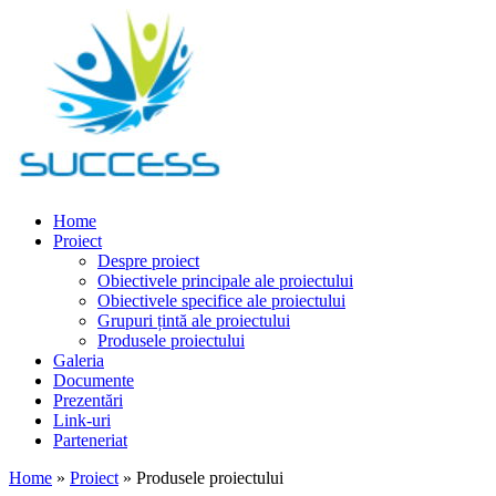
Home
Proiect
Despre proiect
Obiectivele principale ale proiectului
Obiectivele specifice ale proiectului
Grupuri țintă ale proiectului
Produsele proiectului
Galeria
Documente
Prezentări
Link-uri
Parteneriat
Home
»
Proiect
» Produsele proiectului