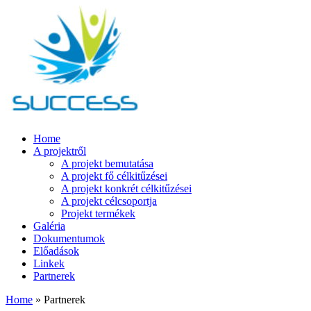
Home
A projektről
A projekt bemutatása
A projekt fő célkitűzései
A projekt konkrét célkitűzései
A projekt célcsoportja
Projekt termékek
Galéria
Dokumentumok
Előadások
Linkek
Partnerek
Home
» Partnerek