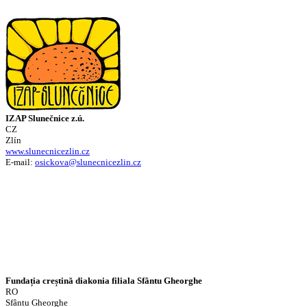
IZAP Slunečnice z.ú.
CZ
Zlín
www.slunecnicezlin.cz
E-mail:
osickova@slunecnicezlin.cz
Fundația creștină diakonia filiala Sfântu Gheorghe
RO
Sfântu Gheorghe