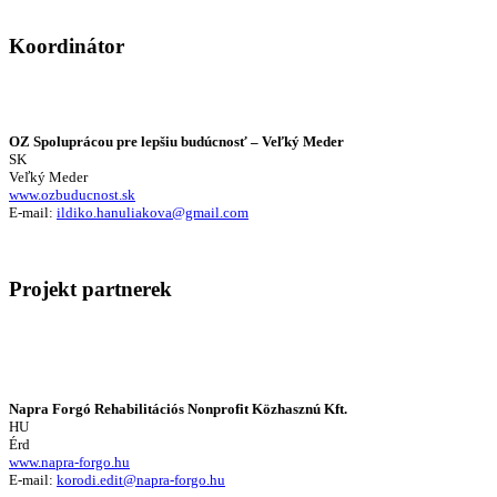
Koordinátor
OZ Spoluprácou pre lepšiu budúcnosť – Veľký Meder
SK
Veľký Meder
www.ozbuducnost.sk
E-mail:
ildiko.hanuliakova@gmail.com
Projekt partnerek
Napra Forgó Rehabilitációs Nonprofit Közhasznú Kft.
HU
Érd
www.napra-forgo.hu
E-mail:
korodi.edit@napra-forgo.hu