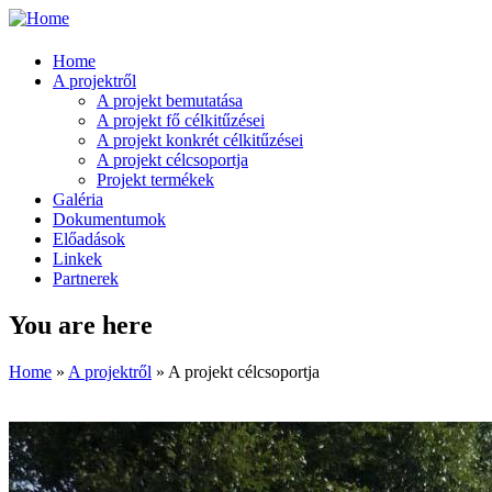
Home
A projektről
A projekt bemutatása
A projekt fő célkitűzései
A projekt konkrét célkitűzései
A projekt célcsoportja
Projekt termékek
Galéria
Dokumentumok
Előadások
Linkek
Partnerek
You are here
Home
»
A projektről
» A projekt célcsoportja