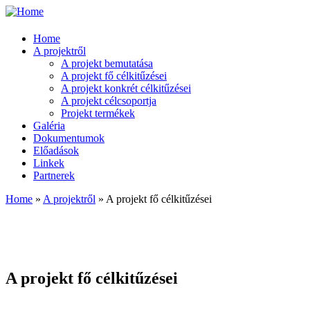
Home
A projektről
A projekt bemutatása
A projekt fő célkitűzései
A projekt konkrét célkitűzései
A projekt célcsoportja
Projekt termékek
Galéria
Dokumentumok
Előadások
Linkek
Partnerek
Home
»
A projektről
» A projekt fő célkitűzései
You are here
A projekt fő célkitűzései