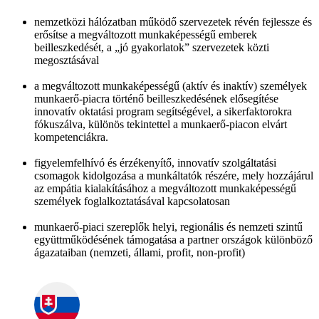
nemzetközi hálózatban működő szervezetek révén fejlessze és
erősítse a megváltozott munkaképességű emberek
beilleszkedését, a „jó gyakorlatok” szervezetek közti
megosztásával
a megváltozott munkaképességű (aktív és inaktív) személyek
munkaerő-piacra történő beilleszkedésének elősegítése
innovatív oktatási program segítségével, a sikerfaktorokra
fókuszálva, különös tekintettel a munkaerő-piacon elvárt
kompetenciákra.
figyelemfelhívó és érzékenyítő, innovatív szolgáltatási
csomagok kidolgozása a munkáltatók részére, mely hozzájárul
az empátia kialakításához a megváltozott munkaképességű
személyek foglalkoztatásával kapcsolatosan
munkaerő-piaci szereplők helyi, regionális és nemzeti szintű
együttműködésének támogatása a partner országok különböző
ágazataiban (nemzeti, állami, profit, non-profit)